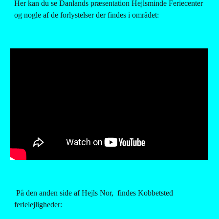
Her kan du se Danlands præsentation Hejlsminde Feriecenter 
og nogle af de forlystelser der findes i området:
 På den anden side af Hejls Nor,  findes Kobbetsted 
ferielejligheder: