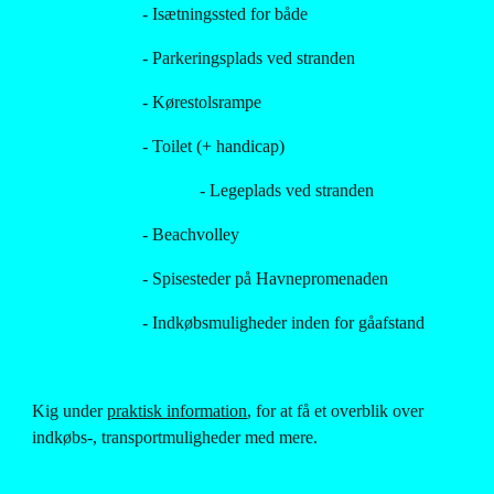
                         - Isætningssted for både
                         - Parkeringsplads ved stranden
                         - Kørestolsrampe
                         - Toilet (+ handicap)
                                      - Legeplads ved stranden
                         - Beachvolley
                         - Spisesteder på Havnepromenaden
                         - Indkøbsmuligheder inden for gåafstand
Kig under
praktisk information
, for at få et overblik over 
indkøbs-, transportmuligheder med mere.