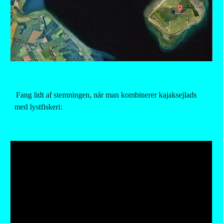
Fang lidt af stemningen, når man kombinerer kajaksejlads 
med lystfiskeri: