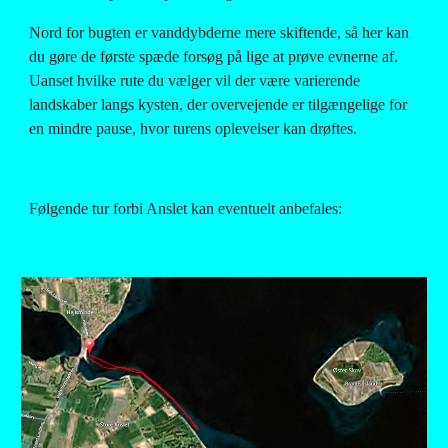
Nord for bugten er vanddybderne mere skiftende, så her kan 
du gøre de første spæde forsøg på lige at prøve evnerne af. 
Uanset hvilke rute du vælger vil der være varierende 
landskaber langs kysten, der overvejende er tilgængelige for 
en mindre pause, hvor turens oplevelser kan drøftes.
Følgende tur forbi Anslet kan eventuelt anbefales: