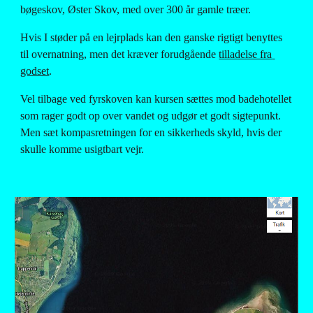
bøgeskov, Øster Skov, med over 300 år gamle træer.
Hvis I støder på en lejrplads kan den ganske rigtigt benyttes 
til overnatning, men det kræver forudgående
tilladelse fra 
godset
.
Vel tilbage ved fyrskoven kan kursen sættes mod badehotellet 
som rager godt op over vandet og udgør et godt sigtepunkt. 
Men sæt kompasretningen for en sikkerheds skyld, hvis der 
skulle komme usigtbart vejr.