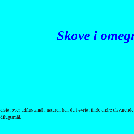
ip to main content
Skip to navigat
Skove i omeg
ersigt over
udflugtsmål
i naturen kan du i øvrigt finde andre tilsvarende 
udflugtsmål.