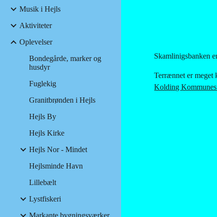
Musik i Hejls
Aktiviteter
Oplevelser
Skamlinigsbanken er
Bondegårde, marker og
husdyr
Terrænnet er meget 
Fuglekig
Kolding Kommunes
Granitbrønden i Hejls
Hejls By
Hejls Kirke
Hejls Nor - Mindet
Hejlsminde Havn
Lillebælt
Lystfiskeri
Markante bygningsværker