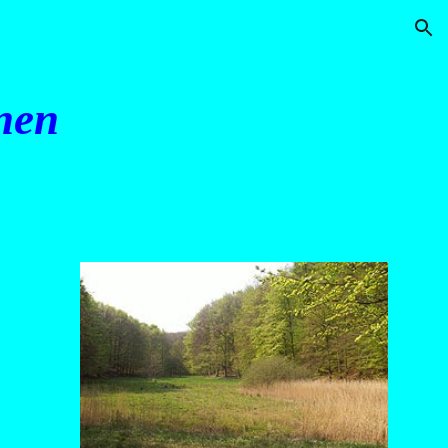
ion
nen