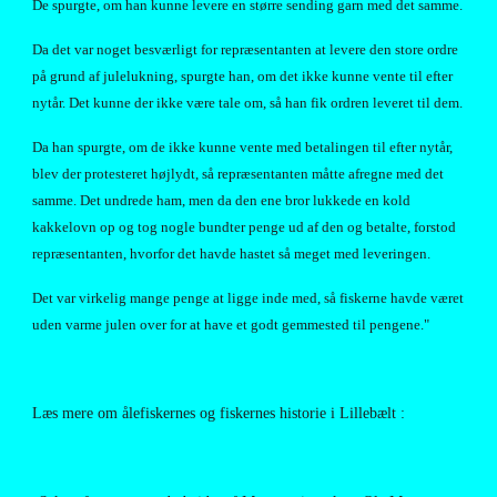
De spurgte, om han kunne levere en større sending garn med det samme.
Da det var noget besværligt for repræsentanten at levere den store ordre 
på grund af julelukning, spurgte han, om det ikke kunne vente til efter 
nytår. Det kunne der ikke være tale om, så han fik ordren leveret til dem.
Da han spurgte, om de ikke kunne vente med betalingen til efter nytår, 
blev der protesteret højlydt, så repræsentanten måtte afregne med det 
samme. Det undrede ham, men da den ene bror lukkede en kold 
kakkelovn op og tog nogle bundter penge ud af den og betalte, forstod 
repræsentanten, hvorfor det havde hastet så meget med leveringen.
Det var virkelig mange penge at ligge inde med, så fiskerne havde været 
uden varme julen over for at have et godt gemmested til pengene."
Læs mere om ålefiskernes og fiskernes historie i Lillebælt :