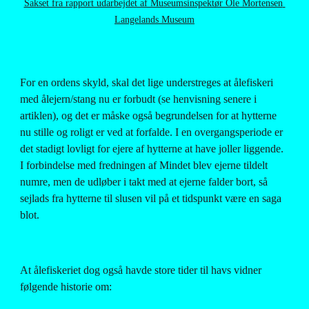
Sakset fra rapport udarbejdet af Museumsinspektør Ole Mortensen 
Langelands Museum
For en ordens skyld, skal det lige understreges at ålefiskeri 
med ålejern/stang nu er forbudt (se henvisning senere i 
artiklen), og det er måske også begrundelsen for at hytterne 
nu stille og roligt er ved at forfalde. I en overgangsperiode er 
det stadigt lovligt for ejere af hytterne at have joller liggende. 
I forbindelse med fredningen af Mindet blev ejerne tildelt 
numre, men de udløber i takt med at ejerne falder bort, så 
sejlads fra hytterne til slusen vil på et tidspunkt være en saga 
blot.
At ålefiskeriet dog også havde store tider til havs vidner 
følgende historie om: