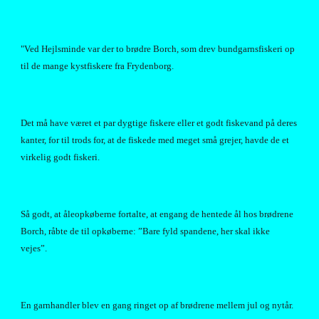
"Ved Hejlsminde var der to brødre Borch, som drev bundgarnsfiskeri op 
til de mange kystfiskere fra Frydenborg.
Det må have været et par dygtige fiskere eller et godt fiskevand på deres 
kanter, for til trods for, at de fiskede med meget små grejer, havde de et 
virkelig godt fiskeri.
Så godt, at åleopkøberne fortalte, at engang de hentede ål hos brødrene 
Borch, råbte de til opkøberne: ”Bare fyld spandene, her skal ikke 
vejes”.
En garnhandler blev en gang ringet op af brødrene mellem jul og nytår. 